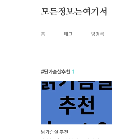
본문 바로가기
모든정보는여기서
홈
태그
방명록
닭가슴살추천
1
닭가슴살 추천