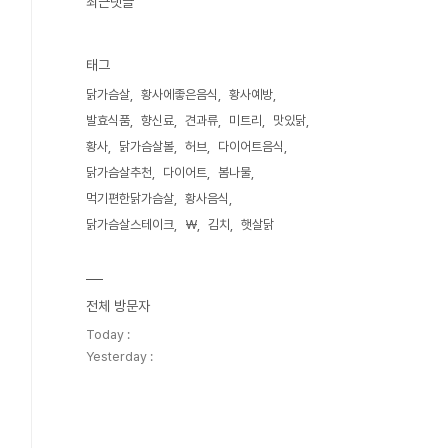
최근댓글
태그
닭가슴살
황사에좋은음식
황사예방
발효식품
향신료
견과류
미트리
맛있닭
황사
닭가슴살볼
허브
다이어트음식
닭가슴살추천
다이어트
봄나물
먹기편한닭가슴살
황사음식
닭가슴살스테이크
₩
김치
햇살닭
전체 방문자
Today :
Yesterday :