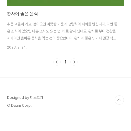
황사에 좋은 음식
추운 겨울이 가고, 봄이오면 따뜻한 기운과 생명력이 저희를 반깁니다. 다만 좋
은 소식이 있으면 나쁜 소식도 있는 법! 바로 황사 인데요, 황사로 부터 건강을
지키려면 올바른 음식을 먹는 것이 중요합니다. 황사에 좋은 5 가지 권장 식품
정리해드리겠습니다. 1. 초록색 잎 채소 시금치, 케일과 같은 초록잎 채소는 항
2023. 2. 24.
산화 성분과 비타민이 많아, 대기 오염의 영향으로부터 신체를 보호하는 데 도
움이됩니다. 초록잎 채소는 높은 수준의 마그네슘을 함유하여 폐기능을 개선하
1
고 염증을 줄이는 데도 탁월한 효능이 있으니, 봄을 맞이하여 제철 초록잎 나물
을 밥상에 준비하는 건 어떨까요? 2. 감귤류 과일 오렌지, 레몬 및 자몽과 같은
감귤 과일은 비타민 C로 가득 차있어 오염 물질로부터 신체를 보호하고 면역계
를 향상시킵니다..
Designed by 티스토리
© Daum Corp.