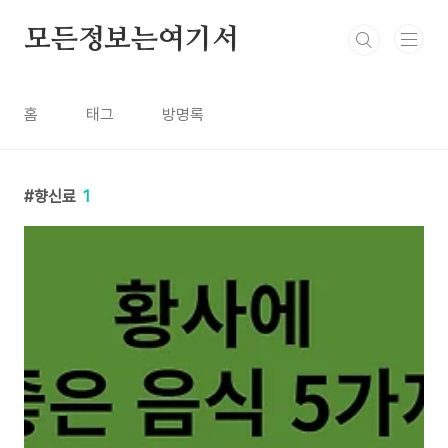
본문 바로가기
모든정보는여기서
홈
태그
방명록
향신료
1